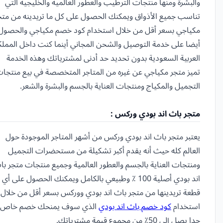
والبشرة ومنها منتجات الترطيب والعطور العالمية والخليجية التي
تناسب جميع الأذواق ويمكنك الحصول على كل ما تريدينه من متج
مكياجي بسعر أقل من خلال استخدام كود خصم مكياجي والحصول
أيضا على خدمة التوصيل والشحن المجاني أينما كنت داخل المملك
العربية السعودية بدون تحديد حد أدنى لمشترياتك وهذه الخدمة
تميز متجر مكياجي عن غيره من المتاجر المتخصصة في بيع منتجا
التجميل والمكياج ومنتجات العناية بالجسم والبشرة والشعر.
متجر باث اند بودي وركس :
يعتبر متجر باث اند بودي وركس من أشهر المتاجر الموجودة حول
العالم كله حيث أنه يقدم أكبر تشكيلة من مستحضرات التجميل
ومنتجات العناية بالجسم والعطور العالمية وجميع منتجات متجر با
اند بودي أصلية 100 ٪ وطبيعي بالكامل ويمكنك الحصول على أي
قطعة تريدينها من متجر باث اند بودي ووركس بسعر أقل من خلال
استخدام
كود خصم باث اند بودي
الذي سوف يمنحك خصم خاص
جدا يصل إلى 50٪ من مجموع قيمة مشترياتك.