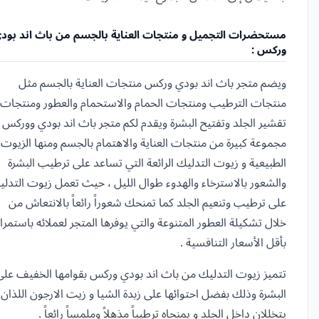
مستحضرات التجميل و منتجات العناية بالجسم من باث اند بود
وركس :
ويضم متجر باث اند بودي وركس منتجات العناية بالجسم مثل
منتجات الترطيب ومنتجات الحمام والاستحمام والعطور ومنتجات
تقشير الجلد وتفتيح البشرة ويقدم لكم متجر باث اند بودي ووركس
مجموعة كبيرة من منتجات العناية والاهتمام بالجسم ومنها الزيوت
الطبيعية و زيوت التدليك الرائعة التي تساعد على ترطيب البشرة
والشعور بالاسترخاء والهدوء طوال الليل ، حيث تعمل زيوت التدل
على ترطيب وتنعيم الجلد كما تمنحك شعوراً رائعاً بالانتعاش من
خلال تشكيلة العطور المتنوعة والتي يوفرها المتجر لعملائه باستمرار
بأقل الأسعار التنافسية .
تتميز زيوت التدليك من باث اند بودي وركس بقوامها الخفيف على
البشرة وذلك بفضل احتوائها على زبدة الشيا و زيت الارجون اللذان
يتخللان داخل الجلد و يمنحاه ترطيباً مذهلاً وملمساً رائعاً .