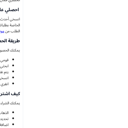
الحصري فعال لك
احصلي على
انسخي أحدث ك
الخاصة بطلبات
الطلب من
موق
طريقة الحص
يمكنك الحصول على كود خصم riva والتمتع بتسوق ارقى الملابس وال
قومي بزيا
ابحثي 
يتم نق
انسخي iva Code
انقري 
كيف اشتري 
يمكنك الشراء م
الذهاب
تحديد 
اضافة 