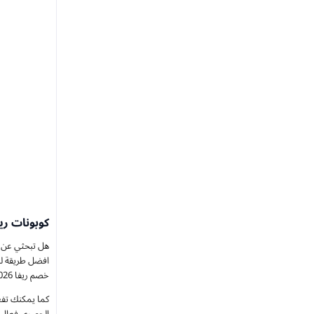
كوبونات ري
هل تبحثي عن ا
افضل طريقة لل
خصم ريفا 2026 بقيمة 10% كـ خصم اضافي على كافة الملابس النسائية المذهلة .