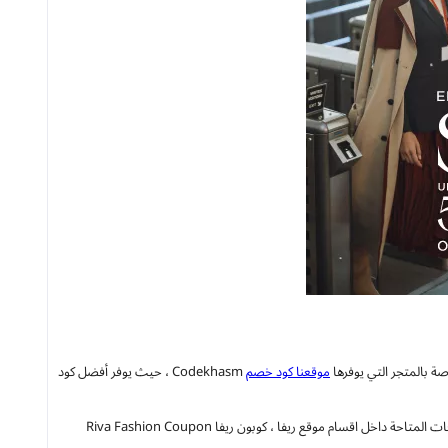
 بالمتجر التي يوفرها
موقعنا كود خصم
Codekhasm ، حيث يوفر أفضل كود
كما يمكنك تفعيل كوبون خصم ريفا للحصول على خصومات نهاية الموسم التي تصل إلى 50% لكل المنتجات المتاحة داخل اقسام موقع ريفا ، كوبون ريفا Riva Fashion Coupon