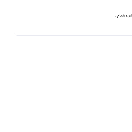
اء بنجاح .