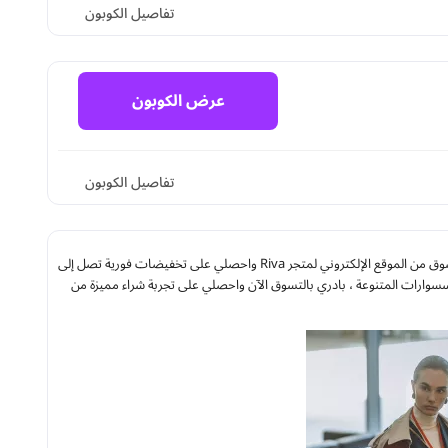
تفاصيل الكوبون
عرض الكوبون
تفاصيل الكوبون
إذا كنتِ تبحثين عن التمتع بأرقى واحدث الازياء بأسعار مخفضة استخدمي كود خصم ريفا فاشون عند التسوق من الموقع الإلكتروني لمتجر Riva واحصلي على تخفيضات فورية تصل إلى
سسوارات المتنوعة ، بادري بالتسوق الآن واحصلي على تجربة شراء مميزة من