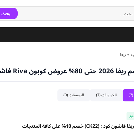
بحث
ة
»
ريفا
 عروض كوبون Riva فاشون
)
الكوبونات (7)
الصفقات (0)
قق
د : (CK22) خصم 10% علي كافة المنتجات