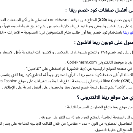
ل عملاء المتجر الجدد والحاليين .
 أفضل صفقات كود خصم ريفا :
وبون خصم ريفا (
X20
ك على ريفا فاشن والصقي رمز الكود في المكان المخصص ليتم تطبيق قيمة الخصم فوراً ، 
ع ريفا
باستخدام كود خصم ريفا أول طلب متاح للمتسوقين في : السعودية – الامارات – الكوي
ول على كوبون ريفا فاشون :
اكسوارات المتنوعة بأقل الاسعار وبكل سهولة من خلال اتباع الخطوات التالية :
رة موقعنا الالكتروني Codekhasm.com .
في صفحة الموقع الرئيسية عن (ريفا فاشون) ثم اضغطي على “تفاصيل” .
لك تلقائياً الى صفحة اكواد خصم ريفا ، اقرأي المحتوى جيداً ثم اختاري كود ريفا الذي يناسب
R (
) ثم انتقلي إلى صفحة الدفع الخاصة بمشترياتك على موقع Riva Fashion وقومي بلصق رمز كوبون خصم ريفا فاشن في خانة قسيمة التخفيض .
X20
على “تأكيد” ليتم تفعيل قيمة خصم كوبون ريفا والحصول على أفضل تجربة على الإطلاق .
من موقع ريفا الالكتروني ؟
ن موقع ريفا باتباع الخطوات البسيطة التالية :
 الى الصفحة الخاصة بالمنتج المراد شرائه عبر النقر على صورته .
التفاصيل المطلوبة من (لون – عدد – مقاس) من خلال القائمة الجانبية المتاحة على يسار الم
المنتج الى حقيبة التسوق .