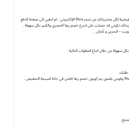
) المتاح على موقعنا codekhasm لتحصلي على أكبر الصفقات التخفيضية لكل مشترياتك من متجر Riva الإلكتروني ، ثم اذهبي الى صفحة الدفع
وبذلك تكوني قد حصلتِ على اسرع خصم ريفا الحصري والكبير بكل سهولة .
ت – البحرين و عُمان .
 طلبك .
نتج .