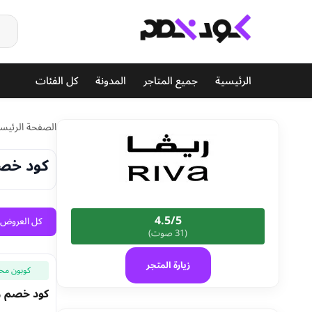
الرئيسية
جميع المتاجر
المدونة
كل الفئات
الصفحة الرئيسي
كود خصم ريفا 2026 حتى 80%
4.5/5
كل العروض (7
(31 صوت)
زيارة المتجر
كوبون مح
كود خصم ريفا فاشون كو