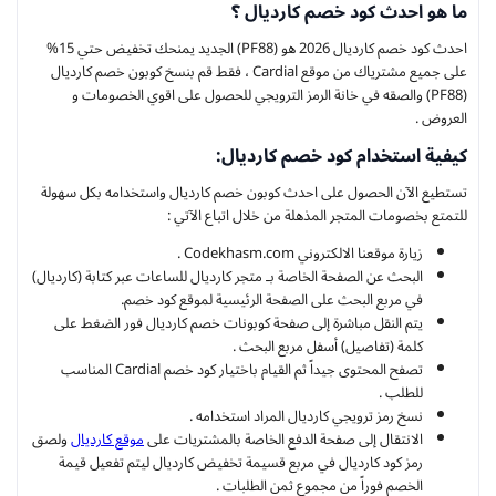
ما هو احدث كود خصم كارديال ؟
احدث كود خصم كارديال 2026 هو (PF88) الجديد يمنحك تخفيض حتي 15%
على جميع مشترياك من موقع Cardial ، فقط قم بنسخ كوبون خصم كارديال
(PF88) والصقه في خانة الرمز الترويجي للحصول على اقوي الخصومات و
العروض .
كيفية استخدام كود خصم كارديال:
تستطيع الآن الحصول على احدث كوبون خصم كارديال واستخدامه بكل سهولة
للتمتع بخصومات المتجر المذهلة من خلال اتباع الآتي :
زيارة موقعنا الالكتروني Codekhasm.com .
البحث عن الصفحة الخاصة بـ متجر كارديال للساعات عبر كتابة (كارديال)
في مربع البحث على الصفحة الرئيسية لموقع كود خصم.
يتم النقل مباشرة إلى صفحة كوبونات خصم كارديال فور الضغط على
كلمة (تفاصيل) أسفل مربع البحث .
تصفح المحتوى جيداً ثم القيام باختيار كود خصم Cardial المناسب
للطلب .
نسخ رمز ترويجي كارديال المراد استخدامه .
الانتقال إلى صفحة الدفع الخاصة بالمشتريات على
موقع كارديال
ولصق
رمز كود كارديال في مربع قسيمة تخفيض كارديال ليتم تفعيل قيمة
الخصم فوراً من مجموع ثمن الطلبات .