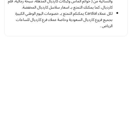
والنسائية من ( خواتم الماس وكبكات كارديال المذهلة، سبحة رجالية، قلم
كارديال، كما يمكنك التمتع بـ اسعار سلاسل كارديال المخفضة.
لكل عملاء Cardial يمكنكم التمتع بـ خصومات اليوم الوطني الكبيرة
بجميع فروع كارديال السعودية وخاصة عملاء فرع كارديال للساعات
الرياض .