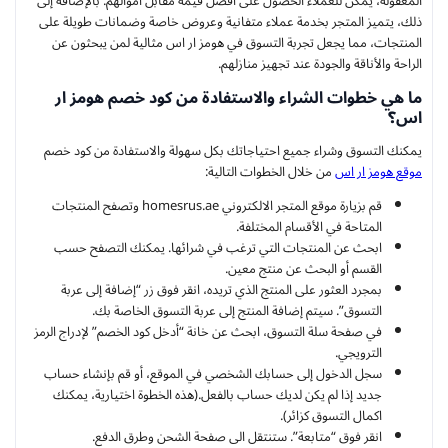
المعقولة، يمكن للعملاء الحصول على أفضل قيمة مقابل أموالهم. بالإضافة إلى
ذلك، يتميز المتجر بخدمة عملاء متفانية وعروض خاصة وضمانات طويلة على
المنتجات، مما يجعل تجربة التسوق في هومز ار اس مثالية لمن يبحثون عن
الراحة والأناقة والجودة عند تجهيز منازلهم.
ما هي خطوات الشراء والاستفادة من كود خصم هومز ار
اس؟
يمكنك التسوق وشراء جميع احتياجاتك بكل سهولة والاستفادة من كود خصم
موقع هومز ار اس
من خلال الخطوات التالية:
قم بزيارة موقع المتجر الالكتروني homesrus.ae وتصفح المنتجات
المتاحة في الأقسام المختلفة.
ابحث عن المنتجات التي ترغب في شرائها. يمكنك التصفح حسب
القسم أو البحث عن منتج معين.
بمجرد العثور على المنتج الذي تريده، انقر فوق زر “إضافة إلى عربة
التسوق”. سيتم إضافة المنتج إلى عربة التسوق الخاصة بك.
في صفحة سلة التسوق، ابحث عن خانة “أدخل كود الخصم” لإدراج الرمز
الترويجي.
سجل الدخول إلى حسابك الشخصي في الموقع، أو قم بإنشاء حساب
جديد إذا لم يكن لديك حساب بالفعل.(هذه الخطوة اختيارية، يمكنك
اكمال التسوق كزائر).
انقر فوق “متابعة”. ستنتقل الى صفحة الشحن وطرق الدفع.