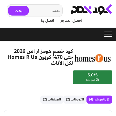
بحث
أفضل المتاجر
اتصل بنا
كود خصم هومز ار اس 2026
حتى 70% كوبون Homes R Us
لكل الأثاث
5.0/5
(2 صوت)
كل العروض (4)
الكوبونات (2)
الصفقات (2)