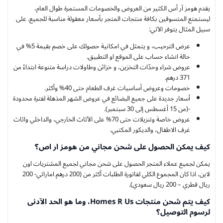
يقدم هومز آر أس الكثير من العروض والخصومات المستمرة طوال العام،
ليستمتع المتسوقين بكافة منتجات المتجر بأسعار معقولة مناسبة للجميع. على
سبيل المثال يتوفر الآتي:
عرض الترحيب، و يتمثل في امكانية حصولك على خصم بقيمة 5% في
حالة انشاء حساب على الموقع او التطبيق.
عروض شراء وحدّات التخزين، و خزائن وطاولات دراسة متنوعة ابتداءً من
371 درهم.
خصومات وعروض أساسيات غرف الطعام حتى 40% وأكثر.
أسعار جديدة على جميع البضائع في عروض الشهر المذهلة لفترة محدودة
-(من 15 أغسطس إلى 30 سبتمبر).
عروض خاصة وتنزيلات حتى 70% على الأثاث الخارجي، والداخلي واثاث
غرف الاطفال، والديكور المكتبي.
كيف يمكن الحصول على شحن مجاني من هومز ار اص؟
يمكن لجميع عملاء المتجر الحصول على شحن مجاني لجميع المشتريات اون
لاين، اذا كان المجموع الكلي لفاتورة الطلبات أكثر من (200 درهم اماراتي- 200
ريال قطري – 200 ريال سعودي).
كيف يتم شحن منتجات Homes R Us، وما هو الحد الآدنى
لرسوم التوصيل؟