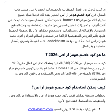
اذا كنت تبحث عن افضل الصفقات والخصومات الحصرية على مستلزمات
المنزل, فإن
كود خصم هومز ار اس
المميز يقدم لك فرصة شراء جميع
احتياجاتك من موقع homes r us الامارات بأقل الاسعار. سواء كنت تبحث عن
أثاث أنيق، او تجهيزات المنزل العصري من مفروشات فخمة، وادوات المطبخ
المتنوعة، بالإضافة إلى مستلزمات الاستحمام. يمكنك الآن بكل سهولة الحصول
عليها بأكبر العروض التخفيضية الرائعة عبر استخدام قسائم الشراء و اكواد خصم
هومز ار اس المتاحة على موقعنا codekhasm. اغتنم الفرصة وتسوق بأسعار
مخفضة ووفر المال.
ما هو كود خصم هومز ار اص 2026 ؟
كود خصم هومز ار اس 2026 (B16) الجديد يمنحك تخفيض فعال حتي 10%
على جميع مشترياتك من Homes r us ، فقط قم بتفعيل كوبون خصم هومز ار
اص (B16) والصقه في خانه الرمز الترويجي للاستفاده من اقوي العروض و
الخصومات .
كيف يمكن استخدام كود خصم هومز ار اص؟
بخطوات بسيطة يمكنك تفعيل كود خصم هومز ار اص والاستفادة من العروض
والتخفيضات الضخمة, فقط اتبع الآتي:
قم بزيارة موقعنا الالكتروني المميز
codekhasm.com
.