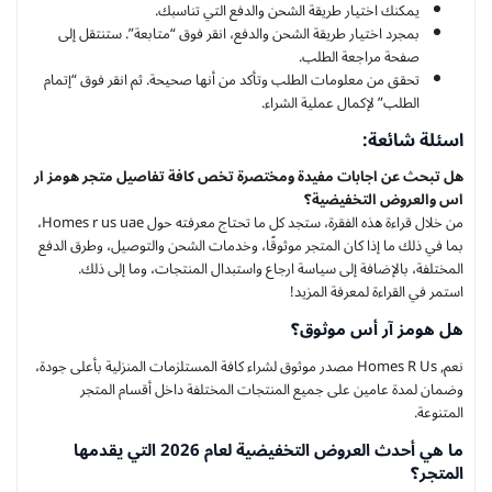
يمكنك اختيار طريقة الشحن والدفع التي تناسبك.
بمجرد اختيار طريقة الشحن والدفع، انقر فوق “متابعة”. ستنتقل إلى
صفحة مراجعة الطلب.
تحقق من معلومات الطلب وتأكد من أنها صحيحة. ثم انقر فوق “إتمام
الطلب” لإكمال عملية الشراء.
اسئلة شائعة:
هل تبحث عن اجابات مفيدة ومختصرة تخص كافة تفاصيل متجر هومز ار
اس والعروض التخفيضية؟
من خلال قراءة هذه الفقرة، ستجد كل ما تحتاج معرفته حول Homes r us uae،
بما في ذلك ما إذا كان المتجر موثوقًا، وخدمات الشحن والتوصيل، وطرق الدفع
المختلفة، بالإضافة إلى سياسة ارجاع واستبدال المنتجات، وما إلى ذلك.
استمر في القراءة لمعرفة المزيد!
هل هومز آر أس موثوق؟
نعم, Homes R Us مصدر موثوق لشراء كافة المستلزمات المنزلية بأعلى جودة،
وضمان لمدة عامين على جميع المنتجات المختلفة داخل أقسام المتجر
المتنوعة.
ما هي أحدث العروض التخفيضية لعام 2026 التي يقدمها
المتجر؟