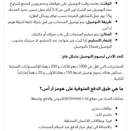
الوقت:
يعتمد وقت التوصيل على موقعك وحجم ووزن المنتج.(تتراوح
مدة التوصيل عند الشراء اون لاين من 3-5 أيام عمل ضمن حدود المدينة،
و15 يوم عمل للمناطق البعيدة حسب توافر وسائل النقل).
طريقة التوصيل:
يتم توصيل المنتجات من قبل شركة تابعة لشركة هومز
ار اس.
المكان:
يتم تسليم المنتجات إلى باب منزلك أو مكتبك.
إشعار التسليم:
إذا كنت غير متواجد عند التسليم، فـ سيترك مندوب
التوصيل إشعارًا بالتوصيل.
الحد الأدنى لرسوم التوصيل بشكل عام:
للمشتريات التي تقل عن 1000 درهم للأثاث و 250 درهمًا للإكسسوارات المنزلية
، ستكون هناك رسوم توصيل قدرها 150 درهمًا للأولى، و 20 درهماً إماراتياً
للثانية.
ما هي طرق الدفع المتوفرة على هومز آر أس؟
يمكنك الشراء من موقع homes r us الالكتروني والدفع بواسطة:
بطاقات مدى.
ماستر كارد.
فيزا، وبطاقات الائتمان المختلفة.
بالاضافة الى توفر خيار الدفع عند استلام المنتجات.