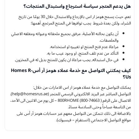
هل يدعم المتجر سياسة استرجاع واستبدال المنتجات؟
نعم, حيث يسمح هومز ار اس بالإرجاع والاستبدال خلال 30 يومًا من تاريخ
الشراء، ولكن بعدة شروط يجب توافرها في المنتج المرتجع, أهمها:
أن يكون بحالته الأصلية، مرفق بجميع ملحقاته وعبواته ومغلفه الاصلي
والملصقات.
مراعاة عدم فتح المنتج او تغييره او استخدامه.
التأكد من عدم تلف المنتج، او وجود عيب ما به.
في حال استبداله, يجب مراعاة ان يكون للمنتج بديل له في المخزون.
كيف يمكنني التواصل مع خدمة عملاء هومز آر أس-Homes R
Us؟
يمكنك التواصل مع خدمة عملاء هومز ار اس الامارات من خلال:
التواصل المباشر عبر البريد الالكتروني الرسمي للمتجر (help@homesrus.ae).
الاتصال على الرقم ( 800RHOME (800-74663 – كل يوم من الاثنين الى الأحد،
من التاسعة صباحاً وحتى السادسة مساءً.
بالاضافة الى ذلك تتمكن من التواصل معهم عبر حسابات هومز آر أس على
مواقع التواصل الاجتماعي (انستقرام – فيسبوك).