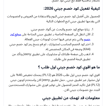
بأسعار تنافسية فقط مع جيني كود خصم .
كيفية تفعيل كود خصم جيني 2026:
للحصول على أفضل كود خصم جيني اليوم والاستفادة من العروض و الخصومات
التي يقدمها تطبيق جيني اتبع الخطوات التالية
زيارة موقع كود خصم والبحث عن أكواد خصم جيني.
الآن انتقل الى الصفحة الخاصة بـ تطبيق جيني المتاحة على
موقع كود
خصم
والتي يتم عرض فيها احدث كوبونات جيني الفعالة.
اختر كود الخصم المناسب لمشوارك ، ثم قم بنسخ رمز كود خصم جيني
(KA4) وضعه في المكان المخصص له.
اذهب إلى صفحة طلباتك أو مشاويرك على تطبيق Jeeny وتأكد من
تطبيق قيمة الخصم علي طلبك.
ما هو اقوي كود خصم جيني اول طلب ؟
اقوي كود خصم جيني اول طلب 2026 هو (PL12) يمنحك تخفيض 40% على
اول مشوار عبر تطبيق جيني , حمل تطبيق Jeeny الان واستخدم كوبون جيني
(PL12) قبل تاكيد الحجز للحصول على توفير فوري على مشوارك للمستخدمين
الجدد مع خصومات جيني الان .
معلومات قد تهمك عن تطبيق جيني
يعتمد تطبيق جيني على تقديم تجربة تنقل سهلة ومرنة من خلال واجهة بسيطة