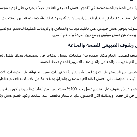
 من المتاجر المتخصصة في تقديم العسل الطبيعي الفاخر، حيث يحرص على توفير مجموعة
لى معايير دقيقة في اختيار العسل لضمان نقائه وجودته العالية، كما يتم فحص المنتجات بعنا
شوف بتوفير عسل طبيعي غني بالفيتامينات والمعادن والإنزيمات المفيدة للجسم، مع تغ
يبحث عن عسل موثوق يجمع بين الجودة والطعم المميز.
 رشوف الطبيعي للصحة والمناعة
 الطبيعي الخام مكانة مميزة بين منتجات العسل المتاحة في السعودية، وذلك بفضل تركيبته
للفيتامينات والمعادن والانزيمات الضرورية لدعم صحة الجسم.
ف غير المبستر على تعزيز المناعة ومقاومة الالتهابات بفضل احتوائه على مضادات الاكس
ثبتت الدراسات ان العسل الخام الغير مصفى بالحرارة يحتفظ بكامل خصائصه العلاجية الطبي
ي كل قطرة، ويمكنك الان الحصول عليه باسعار مخفضة عند استخدام كود خصم عسل رشوف (AS84).​​​​​​​​​​