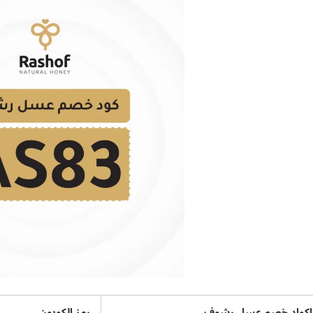
اكواد خصم عسل رشوف
رمز الكوبون