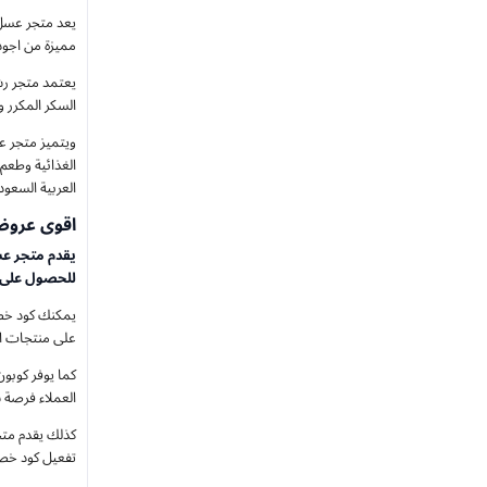
مميزة من اجود 
يعتمد متجر رش
السكر المكرر والمبيدا
ويتميز متجر ع
العربية السعودية، ولا تنسى
اقوى عروض
يقدم متجر عس
للحصول على
على منتجات العسل داخل متجر rashof اون لاين، سواء كنت تبحث عن
العملاء فرصة شراء منتج
تفعيل كود خصم عسل رشوف (AS84) قبل ات