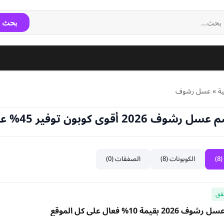
بحث
ة
»
عسل رشوف
2026 أقوى كوبون توفير 45% عروض Rashof
)
الكوبونات (8)
الصفقات (0)
قق
بقيمة 10% فعال على كل الموقع