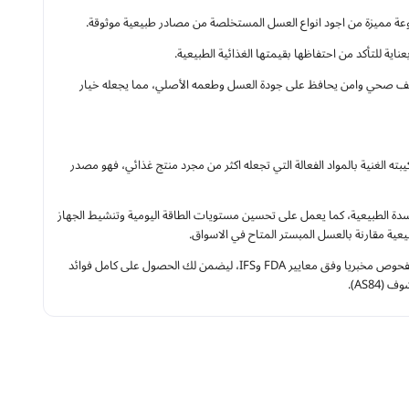
 مميزة من اجود انواع العسل المستخلصة من مصادر طبيعية موثوقة.
ية للتأكد من احتفاظها بقيمتها الغذائية الطبيعية.
ليف صحي وامن يحافظ على جودة العسل وطعمه الأصلي، مما يجعله خيار
 الغنية بالمواد الفعالة التي تجعله اكثر من مجرد منتج غذائي، فهو مصدر
دة الطبيعية، كما يعمل على تحسين مستويات الطاقة اليومية وتنشيط الجهاز
عية مقارنة بالعسل المبستر المتاح في الاسواق.
ولهذا يحرص متجر عسل رشوف على تقديم عسل خام 100% مستخلص من الغابات السوداء الاوروبية ومفحوص مخبريا وفق معايير FDA وIFS، ليضمن لك الحصول على كامل فوائد
​​​​​​