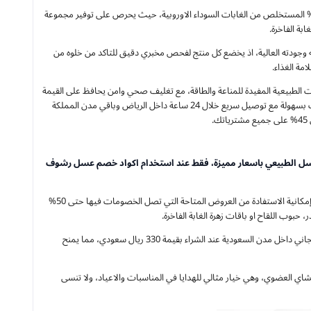
د متجر عسل رشوف (Rashof) من المتاجر السعودية المتخصصة في تقديم العسل الطبيعي الخام 100% المستخلص من الغابات السوداء الاوروبية، حيث يحرص على توفير مجموعة
بة الفاخرة.
وجودته العالية، اذ يخضع كل منتج لفحص مخبري دقيق للتاكد من خلوه من
 الطبيعية المفيدة للمناعة والطاقة، مع تغليف صحي وامن يحافظ على القيمة
الغذائية وطعم العسل الاصلي، كما يمكنك تحميل تطبيق رشوف من App Store او Google Play للطلب بسهولة مع توصيل سريع خلال 24 ساعة داخل الرياض وباقي مدن المملكة
عسل الطبيعي باسعار مميزة، فقط عند استخدام اكواد خصم عسل رشوف
يمكنك كود خصم عسل رشوف أول طلب (AR179) من الحصول على خصم 15% لجميع العملاء الجدد مع إمكانية الاستفادة من العروض المتاحة التي تصل الخصومات فيها حتى 50%
كما يوفر كوبون خصم رشوف السعودية خصم 10% على جميع المشتريات من متجر رشوف، مع توصيل مجاني داخل مدن السعودية عند الشراء بقيمة 330 ريال سعودي، مما يمنح
ن العسل الطبيعي والشاي العضوي، وهي خيار مثالي للهدايا في المناسبات والاعياد، ولا تنسى