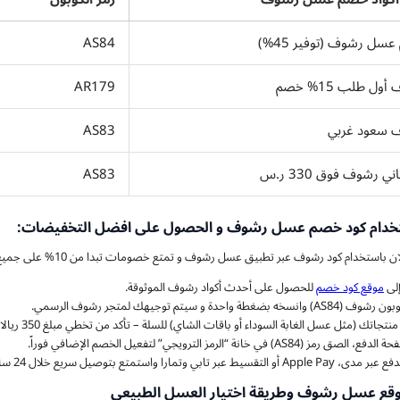
سل رشوف (توفير 45%)
AS84
ل طلب 15% خصم
AR179
 سعود غربي
AS83
رشوف فوق 330 ر.س
AS83
خدام كود خصم عسل رشوف و الحصول على افضل التخفيضات:
استخدام كود رشوف عبر تطبيق عسل رشوف و تمتع خصومات تبدا من 10% على جميع مشترياتك الان :
إلى
موقع كود خصم
للحصول على أحدث أكواد رشوف الموثوقة.
وانسخه بضغطة واحدة و سيتم توجيهك لمتجر رشوف الرسمي.
اتك (مثل عسل الغابة السوداء أو باقات الشاي) للسلة – تأكد من تخطي مبلغ 350 ريالا للحصول على الشحن المجاني.
ق رمز (AS84) في خانة “الرمز الترويجي” لتفعيل الخصم الإضافي فوراً.
أو التقسيط عبر تابي وتمارا واستمتع بتوصيل سريع خلال 24 ساعة في الرياض.
قع عسل رشوف وطريقة اختيار العسل الطبيعي