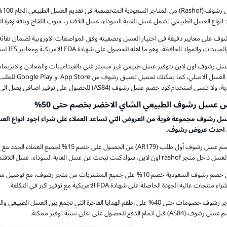
يع
انواع العسل الطبيعي تشمل عسل الغابة السوداء، عسل اللافندر، حبوب اللقاح وباقة زهرة الغا
وف على معايير دقيقة في اختيار العسل وتصفيته وفق المواصفات الاوروبية لضمان نقائه 
ت والمواد الحافظة، وهو ما اهله للحصول على شهادة FDA الامريكية ومعايير IFS لسلامة الغذاء.
سل رشوف اون لاين بتوفير عسل طبيعي غير مبستر غني بالفيتامينات والمعادن والانزيمات
 استخدام كود خصم عسل رشوف (AS84) للحصول على توفير اضافي يصل الى 45% على جميع مشترياتك.
 عسل رشوف الطبيعي الشاي الاخضر بخصم حتى 50%
ل رشوف مجموعة قوية من العروض التي تساعد العملاء على شراء اجود انواع ال
 احدث عروض رشوف.
 عسل الغابة السوداء، عسل اللافندر، حبوب اللقاح او باقات زهرة الغابة الفاخرة.
ات عالية الجودة الحاصلة على شهادة FDA الامريكية مع توفير اكبر في التكلفة.
كذلك يقدم متجر رشوف خصومات حتى 40% على اطقم الهدايا الفاخرة التي تجمع بي
مام الدفع للحصول على اعلى نسبة توفير ممكنة.