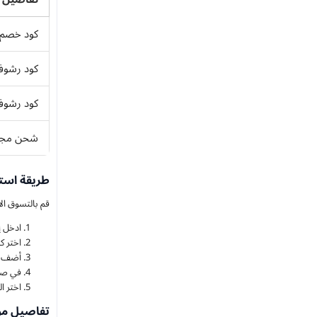
كود خصم ع
كود رشوف أو
كود رشوف
شحن مجاني 
طريقة است
قم بالتسوق الان ب
ادخل 
اختر كوبون رشوف (AS84) 
أضف منتج
في صفحة الدفع، الص
اختر الدفع عبر مدى، Apple Pay 
تفاصيل مو