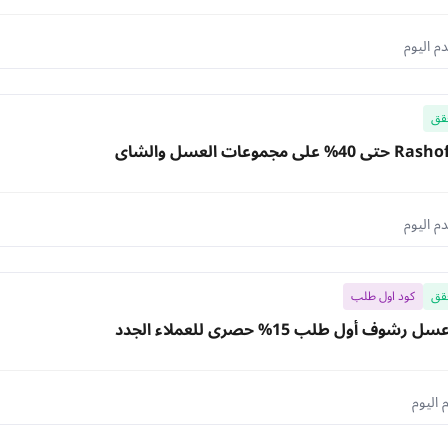
قق
قق
كود اول طلب
ف أول طلب 15% حصري للعملاء الجدد