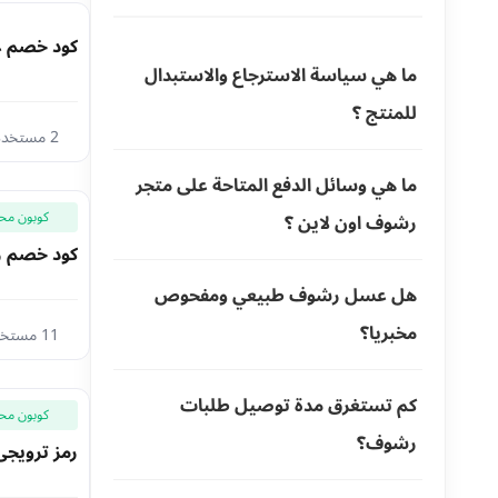
كود خصم عسل 
ما هي سياسة الاسترجاع والاستبدال
للمنتج ؟
2 مستخدم اليوم
ما هي وسائل الدفع المتاحة على متجر
كوبون مح
رشوف اون لاين ؟
كود خصم رشوف سعود غرب
هل عسل رشوف طبيعي ومفحوص
مخبريا؟
11 مستخدم اليوم
كم تستغرق مدة توصيل طلبات
كوبون مح
رشوف؟
رمز ترويجي رشوف 10% + تقسيط