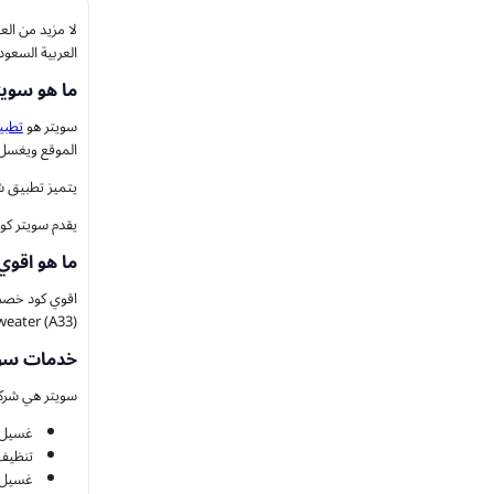
العربية السعو
ما هو سويتر sweater الس
سويتر هو
تطبي
الموقع ويغسل 
يتميز تطبيق ش
يقدم سويتر كوبونات خصم سويتر 100% فعالة، حيث تمكنكم من التمتع
ما هو اقوي 
Sweater (A33) و الصقه في خانه الرمز الترويجي للحصول على اقوي ا
خدمات سويتر er
سويتر هي شركة
غسيل ا
تنظيف 
غسيل ا