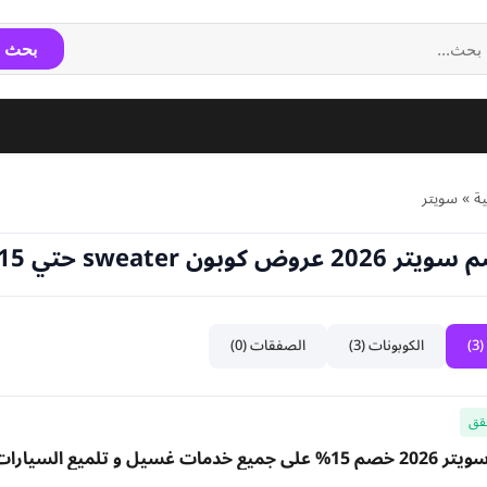
بحث
ة
»
سويتر
روض كوبون sweater حتي 15%
)
الكوبونات (3)
الصفقات (0)
قق
ات غسيل و تلميع السيارات