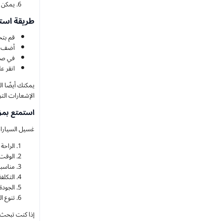
يمكن ل
طريقة استخد
قم بتح
أضف ال
في صفح
انقر ع
يمكنك أيضًا 
الإشعارات التر
استمتع بمزايا كود 
غسيل السيارات
الراحة
الوقت:
مناسبة
التكلف
الجودة
تنوع ا