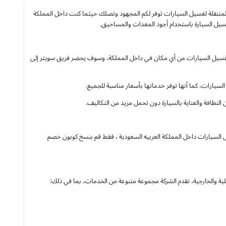
مزيد من العناء وساعات الانتظار لتجد لسيارتك مغسلة تقدم لك خدمة فورية، مغسلة سويتر sweater المتنقلة لغسيل السيارات توفر لكم المجهود وتصلك حيثما كنت داخل المملكة
سيل السيارة باستخدام أجود المعدات والمساحيق.
يل السيارات من أي مكان في داخل المملكة، وسوف يحضر فريق سويتر إلى
ارات، كما أنها توفر خدماتها بأسعار مناسبة للجميع.
A) يمنحك تخفيض فوري حتي 15% فعال الآن لطلب غسيل السيارات داخل المملكة العربيه السعودية ، فقط قم بنسخ كوبون خصم
ة والخارجية، تقدم الشركة مجموعة متنوعة من الخدمات، بما في ذلك: