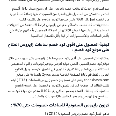
عند استخدام احدث كوبونات خصم زايروس على اي منتج متوفر داخل أقسام
المتجر ستتمكن من الحصول على العديد من المميزات منها إضافة نسبة كبيرة
من الخصم تصل الى 60% والتي يتيحها كوبون zyros على القيمة الكلية
للمشتريات ، كما تمنحك قسائم تخفيض زايروس فرصة الاستفادة من التنزيلات
المستمرة التي يقدمها الموقع الإلكتروني لعملائه المميزين وتُمكنهم من التمتع
بأفخر الساعات والاكسسوارات الراقية بأقل الأسعار التنافسية .
كيفية الحصول على اقوى كود خصم ساعات زايروس المتاح
على موقع كود خصم :
يمكنك الآن الحصول على أقوى كود خصم ساعات زايروس بكل سهولة من خلال
موقع كود خصم المميز ، افضل موقع لعرض وتوفير كوبونات و اكواد التخفيض
المختلفة لجميع المتاجر الالكترونية الكبرى في الشرق الاوسط ودول الخليج
العربي ، فقط قم بزيارة الصفحة الخاصة بمتجر Zyros والمتاحة على موقع
codekhasm.com وانقر على نسخ رمز خصم زايروس للساعات ( ZI13 ) ليتم
نقلك تلقائيا الى صفحة العرض للصق الكوبون والحصول على نسبة الخصم
مباشرة ، كما يمكنك التمتع بخصم اضافي بقيمة 10% مقدم من موقع كود خصم
عند نسخ رمز ترويجي زايروس الخاص بالإكسوارات والحقائب .
كوبون زايروس السعودية للساعات خصومات حتى 70% :
ماهو افضل كود خصم زايروس السعودية ( ZI13 ) ؟