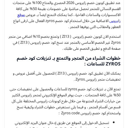
عند تطبيق كوبون خصم زايروس 2026 الحصري والمتاح 100% على منتجات
القسم النسائي للمتجر تحصل مباشرة على خصومات بقيمة 50% على كافة
الاكسسوارات والساعات الفاخرة ، كما يمكنك التمتع ايضاً بـ عروض
موقع
زايروس
الاضافية من خلال استخدام كود خصم zyros الفعال على ارقى انواع
العطور والحقائب التي يوفرها المتجر .
استخدم الان كوبون خصم زايروس ( ZI13 ) وتمتع بخصم 10% اضافي من متجر
Zyros غير الخصم الأساسي بالمتجر عند نسخ كود خصم زايروس ( ZI13 ) في
صفحة الدفع و تطبيق الخصم على طلبك .
خطوات الشراء من المتجر والتمتع بـ تنزيلات كود خصم
ZYROS للساعات :
يمكنك الآن تطبيق كود خصم زايروس ( ZI13 ) للحصول على أفضل عروض و
تخفيضات متجر زايروس Zyros .
تمتع الآن بـ تنزيلات كود خصم zyros للساعات والحصول على تخفيضات حتى
50% على كافة المنتجات ، حيث يوفر الموقع الإلكتروني لمتجر زايروس الكثير
من خيارات الشراء المتنوعة من خلال طرح كوبونات زايروس المختلفة على كل
قسم من أقسام المتجر ، و فيما يلي نستعرض خطوات الشراء وكيفية نسخ
واستخدام كود خصم زايروس Zyros code :
تسجيل الدخول إلى الموقع عن طريق إدخال عنوان البريد الإلكتروني