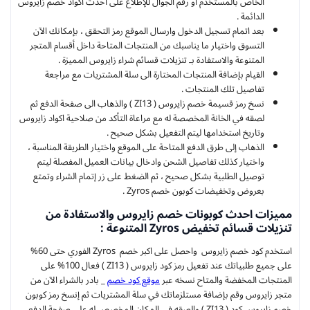
الخاص بالمستخدم أو رقم الجوال للإطلاع على احدث اكواد خصم زايروس
الدائمة .
بعد اتمام تسجيل الدخول وارسال الموقع رمز التحقق ، بإمكانك الآن
التسوق واختيار ما يناسبك من المنتجات المتاحة داخل أقسام المتجر
المتنوعة والاستفادة بـ تنزيلات قسائم شراء زايروس المميزة .
القيام بإضافة المنتجات المختارة الى سلة المشتريات مع مراجعة
تفاصيل تلك المنتجات .
نسخ رمز قسيمة خصم زايروس ( ZI13 ) والذهاب الى صفحة الدفع ثم
لصقه في الخانة المخصصة له مع مراعاة التأكد من صلاحية اكواد زايروس
وتاريخ استخدامها ليتم التفعيل بشكل صحيح .
الذهاب إلى طرق الدفع المتاحة على الموقع واختيار الطريقة المناسبة ،
واختيار كذلك تفاصيل الشحن وادخال بيانات العميل المفصلة ليتم
توصيل الطلبية بشكل صحيح ، ثم الضغط على زر إتمام الشراء وتمتع
بعروض وتخفيضات كوبون خصم Zyros .
مميزات احدث كوبونات خصم زايروس والاستفادة من
تنزيلات قسائم تخفيض Zyros المتنوعة :
استخدم كود خصم زايروس واحصل على اكبر خصم Zyros الفوري حتى 60%
على جميع طلبياتك عند تفعيل رمز كود زايروس ( ZI13 ) فعال 100% على
المنتجات المخفضة والمتاح نسخه عبر
موقع كود خصم
_ بادر بالشراء الآن من
متجر زايروس وقم بإضافة مستلزماتك في سلة المشتريات ثم إنسخ رمز كوبون
خصم زايروس كود ( ZI13 ) والصقه في المكان المخصص له على صفحة الدفع .